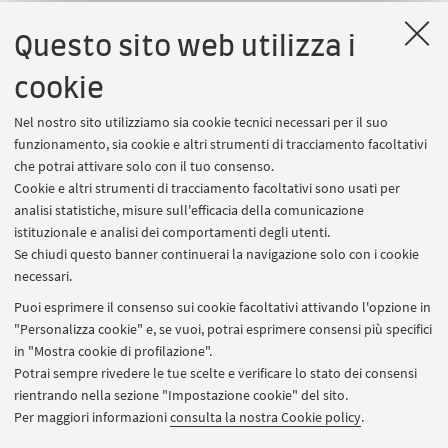
ISCRIZIONE E PARTECIPAZIONE
Questo sito web utilizza i
Iscriviti dal bottone in alto. Il giorno dell'evento, per
accedere alla stanza virtuale in Microsoft Teams, vai
cookie
alla sezione
I miei eventi
e clicca sul
Nel nostro sito utilizziamo sia cookie tecnici necessari per il suo
bottone
Partecipa
, che si attiverà poco prima
funzionamento, sia cookie e altri strumenti di tracciamento facoltativi
dell’inizio.
che potrai attivare solo con il tuo consenso.
Cookie e altri strumenti di tracciamento facoltativi sono usati per
analisi statistiche, misure sull'efficacia della comunicazione
istituzionale e analisi dei comportamenti degli utenti.
NEL FRATTEMPO, SCOPRI DI PIU' SUL SITO WEB
Se chiudi questo banner continuerai la navigazione solo con i cookie
DEL CORSO PRESENTATO
necessari.
Progettazione e gestione dell'intervento educativo
Puoi esprimere il consenso sui cookie facoltativi attivando l'opzione in
nel disagio sociale - Bologna
"Personalizza cookie" e, se vuoi, potrai esprimere consensi più specifici
in "Mostra cookie di profilazione".
Progettazione e gestione dell'intervento educativo
Potrai sempre rivedere le tue scelte e verificare lo stato dei consensi
nel disagio sociale - Rimini
rientrando nella sezione "Impostazione cookie" del sito.
Per maggiori informazioni
consulta la nostra Cookie policy
.
CONTATTI