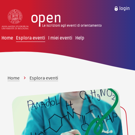
vai al contenuto della pagina
vai al menu di navigazione
login
Home
Esplora eventi
I miei eventi
Help
Home
Esplora eventi