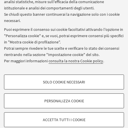
Scienze ambientali
analisi statistiche, misure sull'efficacia della comunicazione
istituzionale e analisi dei comportamenti degli utenti.
Scienze biologiche
Se chiudi questo banner continuerai la navigazione solo con i cookie
Scienze geologiche
necessari.
Puoi esprimere il consenso sui cookie facoltativi attivando l'opzione in
Scienze naturali
"Personalizza cookie" e, se vuoi, potrai esprimere consensi più specifici
Programma
in "Mostra cookie di profilazione".
Potrai sempre rivedere le tue scelte e verificare lo stato dei consensi
15:00 - 15:50 Presentazione corsi
rientrando nella sezione "Impostazione cookie" del sito.
15:00 - 16:00 trasferimento in gruppo nelle varie
Per maggiori informazioni
consulta la nostra Cookie policy
.
sedi
16:00 - 18:00 Attività laboratoriali
COOKIE DI PROFILAZIONE - FACOLTATIVI
SOLO COOKIE NECESSARI
Puoi iscriverti a
un solo laboratorio
per fascia oraria.
Si tratta di cookie utilizzati per analizzare le caratteristiche della navigazione
degli utenti, creare profili in base al loro comportamento sul sito, per analisi
di marketing.
PERSONALIZZA COOKIE
Mostra cookie di profilazione
© 2026 - ALMA MATER STUDIORUM - Università di Bologna -
Google/Youtube Video
Via Zamboni, 33 - 40126 Bologna - Partita IVA: 01131710376
COOKIE TECNICI - NECESSARI
ACCETTA TUTTI I COOKIE
Facebook
Privacy
|
Note legali
|
Impostazioni Cookie