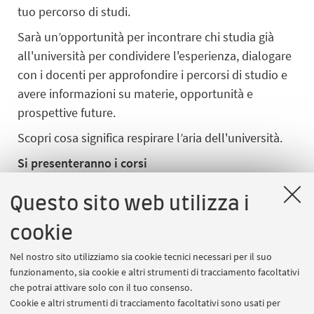
tuo percorso di studi.
Sarà un’opportunità per incontrare chi studia già
all'università per condividere l'esperienza, dialogare
con i docenti per approfondire i percorsi di studio e
avere informazioni su materie, opportunità e
prospettive future.
Scopri cosa significa respirare l’aria dell'università.
Si presenteranno i corsi
Biology of Human and Environmental Health
Questo sito web utilizza i
Informatica
cookie
Informatica per il management
Nel nostro sito utilizziamo sia cookie tecnici necessari per il suo
Matematica
funzionamento, sia cookie e altri strumenti di tracciamento facoltativi
Scienza dei materiali
che potrai attivare solo con il tuo consenso.
Cookie e altri strumenti di tracciamento facoltativi sono usati per