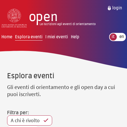
vai al contenuto della pagina
vai al menu di navigazione
login
Home
Esplora eventi
I miei eventi
Help
it
en
Esplora eventi
Gli eventi di orientamento e gli open day a cui
puoi iscriverti.
Filtra per:
A chi è rivolto