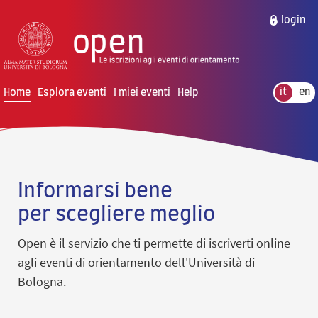
vai al contenuto della pagina
vai al menu di navigazione
login
Home
Esplora eventi
I miei eventi
Help
it
en
H
Informarsi bene
o
per
scegliere meglio
m
Open è il servizio che ti permette di iscriverti online
e
agli eventi di orientamento dell'Università di
p
Bologna.
a