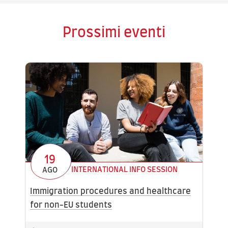
g
e
Prossimi eventi
O
p
e
n
19
INTERNATIONAL INFO SESSION
AGO
Immigration procedures and healthcare
for non-EU students