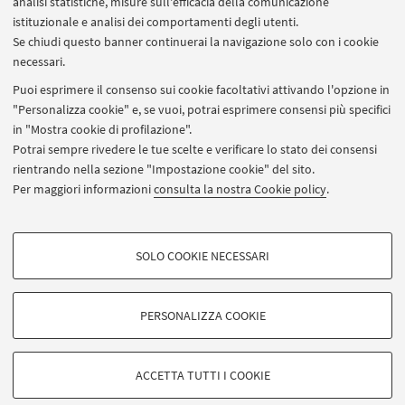
analisi statistiche, misure sull'efficacia della comunicazione
OPEN DAY
SET
istituzionale e analisi dei comportamenti degli utenti.
Se chiudi questo banner continuerai la navigazione solo con i cookie
Presentazione del corso di Laurea
necessari.
Magistrale in Didattica dell'italiano L2,
Puoi esprimere il consenso sui cookie facoltativi attivando l'opzione in
plurilinguismo, interculturalità
"Personalizza cookie" e, se vuoi, potrai esprimere consensi più specifici
in "Mostra cookie di profilazione".
Bologna
In presenza e online
Potrai sempre rivedere le tue scelte e verificare lo stato dei consensi
Chi ha o avrà una laurea
rientrando nella sezione "Impostazione cookie" del sito.
Per maggiori informazioni
consulta la nostra Cookie policy
.
COOKIE DI PROFILAZIONE - FACOLTATIVI
Vedi tutti
SOLO COOKIE NECESSARI
Si tratta di cookie utilizzati per analizzare le caratteristiche della navigazione
degli utenti, creare profili in base al loro comportamento sul sito, per analisi
di marketing.
PERSONALIZZA COOKIE
Mostra cookie di profilazione
© 2026 - ALMA MATER STUDIORUM - Università di Bologna -
Google/Youtube Video
Via Zamboni, 33 - 40126 Bologna - Partita IVA: 01131710376
COOKIE TECNICI - NECESSARI
ACCETTA TUTTI I COOKIE
Facebook
Privacy
|
Note legali
|
Impostazioni Cookie
Si tratta di cookie tecnici utilizzati, a titolo esemplificativo, per il corretto