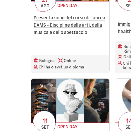
27
2
OPEN DAY
AGO
SE
Presentazione del corso di Laurea
Immig
DAMS - Discipline delle arti, della
healt
musica e dello spettacolo
Bolo
Rim
Onl
Bologna
Online
Chi 
Chi ha o avrà un diploma
laur
11
1
OPEN DAY
SET
SE