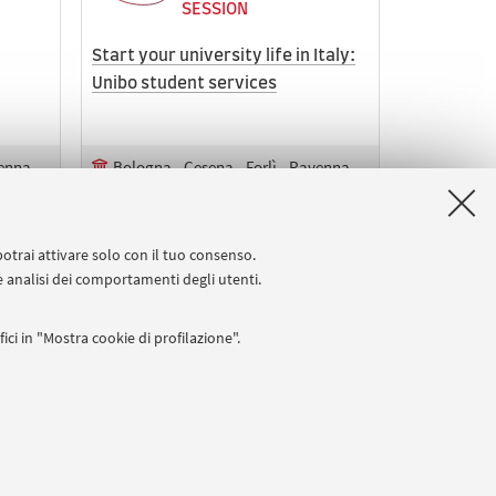
SESSION
Start your university life in Italy:
Unibo student services
enna -
Bologna - Cesena - Forlì - Ravenna -
Rimini
In presenza e online
a
Chi ha o avrà un diploma o una
laurea
potrai attivare solo con il tuo consenso.
 e analisi dei comportamenti degli utenti.
ici in "Mostra cookie di profilazione".
cessiva
I
 Partita IVA: 01131710376
 titolo esemplificativo, per il corretto funzionamento del sito, salvare