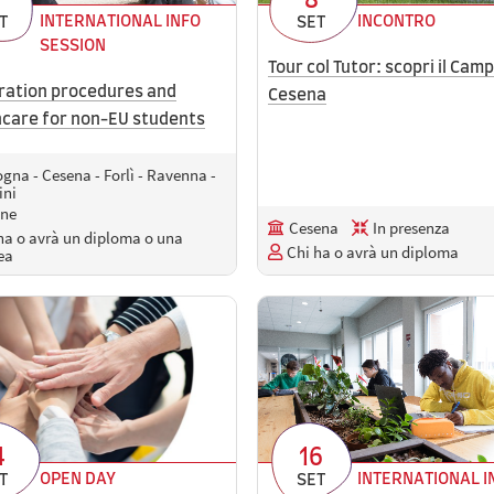
8
INTERNATIONAL INFO
INCONTRO
T
SET
SESSION
Tour col Tutor: scopri il Camp
ration procedures and
Cesena
hcare for non-EU students
gna - Cesena - Forlì - Ravenna -
ini
ine
Cesena
In presenza
ha o avrà un diploma o una
Chi ha o avrà un diploma
ea
4
16
OPEN DAY
INTERNATIONAL I
T
SET