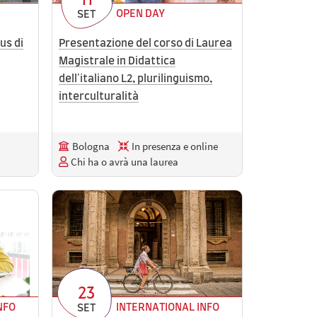
11
OPEN DAY
SET
us di
Presentazione del corso di Laurea
Magistrale in Didattica
dell'italiano L2, plurilinguismo,
interculturalità
Bologna
In presenza e online
Chi ha o avrà una laurea
23
NFO
INTERNATIONAL INFO
SET