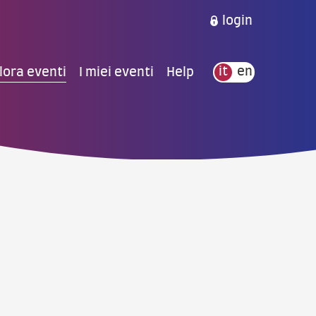
login
lora eventi
I miei eventi
Help
it
en