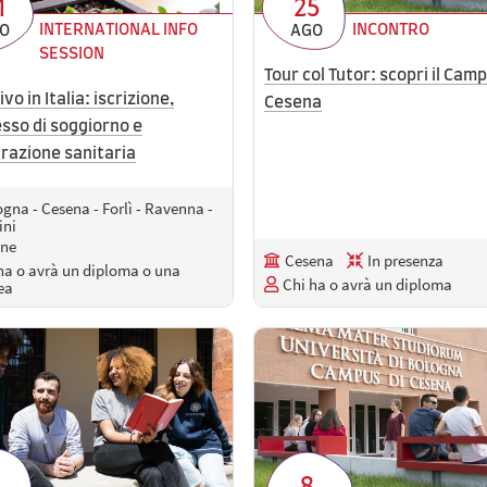
1
25
INTERNATIONAL INFO
INCONTRO
O
AGO
SESSION
Tour col Tutor: scopri il Camp
ivo in Italia: iscrizione,
Cesena
sso di soggiorno e
razione sanitaria
gna - Cesena - Forlì - Ravenna -
ini
ine
Cesena
In presenza
ha o avrà un diploma o una
Chi ha o avrà un diploma
ea