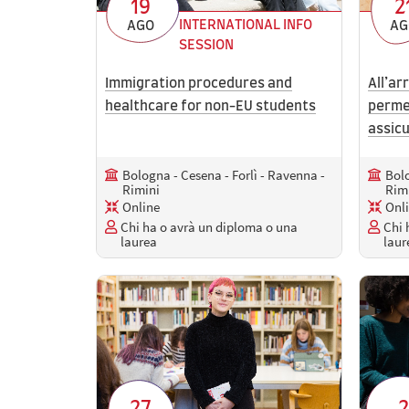
19
2
INTERNATIONAL INFO
AGO
AG
SESSION
Immigration procedures and
All’arr
healthcare for non-EU students
perme
assicu
Bologna - Cesena - Forlì - Ravenna -
Bolo
Rimini
Rim
Online
Onl
Chi ha o avrà un diploma o una
Chi 
laurea
laur