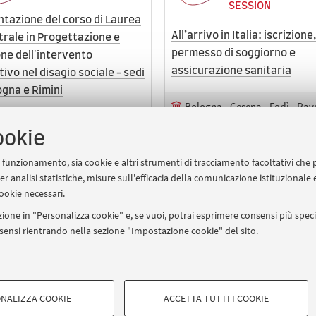
SESSION
tazione del corso di Laurea
All’arrivo in Italia: iscrizione,
rale in Progettazione e
permesso di soggiorno e
ne dell'intervento
assicurazione sanitaria
ivo nel disagio sociale - sedi
ogna e Rimini
Bologna - Cesena - Forlì - Rav
Rimini
Online
ookie
ogna - Rimini
Online
Chi ha o avrà un diploma o un
ha o avrà una laurea
laurea
uo funzionamento, sia cookie e altri strumenti di tracciamento facoltativi che 
er analisi statistiche, misure sull'efficacia della comunicazione istituzionale
ookie necessari.
Sei nella pagina
1
2
3
4
5
22
Pagina precedente
ione in "Personalizza cookie" e, se vuoi, potrai esprimere consensi più specif
Pagina suc
onsensi rientrando nella sezione "Impostazione cookie" del sito.
COOKIE TECNICI - NECESSAR
IORUM - Università di Bologna - Via Zamboni, 33 - 40126 Bologna -
NALIZZA COOKIE
ACCETTA TUTTI I COOKIE
vigazione degli utenti, creare profili
Si tratta di cookie tecnici utilizzati, a
Privacy
|
Note legali
|
Impostazioni Cookie