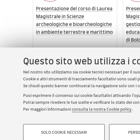
Presentazione del corso di Laurea
Presen
Magistrale in Scienze
Magist
archeologiche e bioarcheologiche
gestio
in ambiente terrestre e marittimo
educat
di Bol
Questo sito web utilizza i c
Ravenna
In presenza e online
Bol
Chi ha o avrà una laurea
Chi 
Nel nostro sito utilizziamo sia cookie tecnici necessari per il s
Cookie e altri strumenti di tracciamento facoltativi sono usati p
Se chiudi questo banner continuerai la navigazione solo con i c
Puoi esprimere il consenso sui cookie facoltativi attivando l'opz
Potrai sempre rivedere le tue scelte e verificare lo stato dei c
Per maggiori informazioni
consulta la nostra Cookie policy
.
COOKIE DI PROFILAZIONE - FACOLTATIVI
© 2026 - ALMA MATER STUD
SOLO COOKIE NECESSARI
PERSO
Si tratta di cookie utilizzati per analizzare le caratteristiche della na