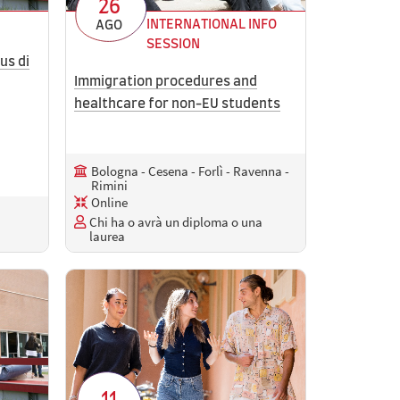
26
INTERNATIONAL INFO
AGO
SESSION
us di
Immigration procedures and
healthcare for non-EU students
Bologna - Cesena - Forlì - Ravenna -
Rimini
Online
Chi ha o avrà un diploma o una
laurea