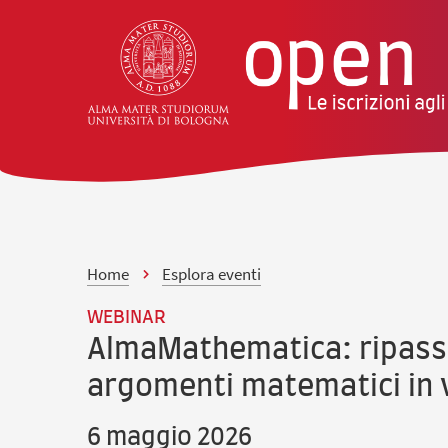
vai al contenuto della pagina
vai al menu di navigazione
Home
Esplora eventi
WEBINAR
AlmaMathematica: ripass
argomenti matematici in v
6 maggio 2026