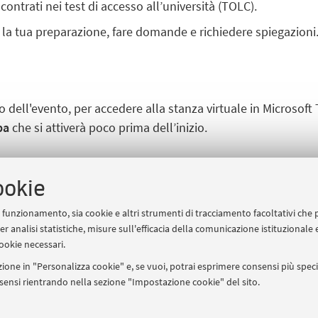
ntrati nei test di accesso all’università (TOLC).
e la tua preparazione, fare domande e richiedere spiegazioni
orno dell'evento, per accedere alla stanza virtuale in Microsof
pa
che si attiverà poco prima dell’inizio.
ALMAMATHEMATICA
ookie
uo funzionamento, sia cookie e altri strumenti di tracciamento facoltativi che 
er analisi statistiche, misure sull'efficacia della comunicazione istituzionale
ookie necessari.
ione in "Personalizza cookie" e, se vuoi, potrai esprimere consensi più specif
onsensi rientrando nella sezione "Impostazione cookie" del sito.