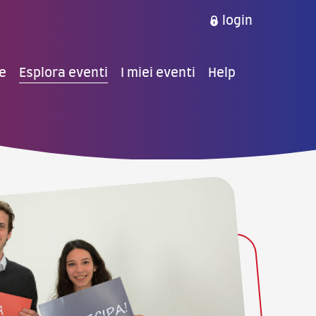
login
e
Esplora eventi
I miei eventi
Help