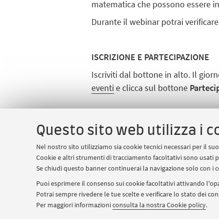
matematica che possono essere inco
Durante il webinar potrai verificar
ISCRIZIONE E PARTECIPAZIONE
Iscriviti dal bottone in alto. Il gi
eventi
e clicca sul bottone
Parteci
SCOPRI DI PIU' SUL PERCORSO 
Questo sito web utilizza i c
AlmaMathematica
Nel nostro sito utilizziamo sia cookie tecnici necessari per il s
Cookie e altri strumenti di tracciamento facoltativi sono usati p
Se chiudi questo banner continuerai la navigazione solo con i c
CONTATTI
Puoi esprimere il consenso sui cookie facoltativi attivando l'opz
mat.almamathtutor@unibo.it
Potrai sempre rivedere le tue scelte e verificare lo stato dei c
Per maggiori informazioni
consulta la nostra Cookie policy
.