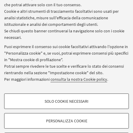
che potrai attivare solo con il tuo consenso.
ISCRIZIONE E PARTECIPAZIONE
Cookie e altri strumenti di tracciamento facoltativi sono usati per
analisi statistiche, misure sull'efficacia della comunicazione
Iscriviti dal bottone in alto. Il giorno dell'evento,
istituzionale e analisi dei comportamenti degli utenti.
recati nel luogo indicato 15 minuti prima dell'orario
Se chiudi questo banner continuerai la navigazione solo con i cookie
di inizio.
necessari.
NEL FRATTEMPO, SCOPRI DI PIU' SUL SITO WEB
Puoi esprimere il consenso sui cookie facoltativi attivando l'opzione in
DEL CORSO PRESENTATO
"Personalizza cookie" e, se vuoi, potrai esprimere consensi più specifici
in "Mostra cookie di profilazione".
Advanced design
Potrai sempre rivedere le tue scelte e verificare lo stato dei consensi
rientrando nella sezione "Impostazione cookie" del sito.
CONTATTI
Per maggiori informazioni
consulta la nostra Cookie policy
.
Prof.ssa Silvia Gasparotto, Delegata all'orientamento
per i corsi di Laurea in Design
COOKIE DI PROFILAZIONE - FACOLTATIVI
SOLO COOKIE NECESSARI
silvia.gasparotto@unibo.it
Si tratta di cookie utilizzati per analizzare le caratteristiche della navigazione
degli utenti, creare profili in base al loro comportamento sul sito, per analisi
di marketing.
PERSONALIZZA COOKIE
Mostra cookie di profilazione
© 2026 - ALMA MATER STUDIORUM - Università di Bologna -