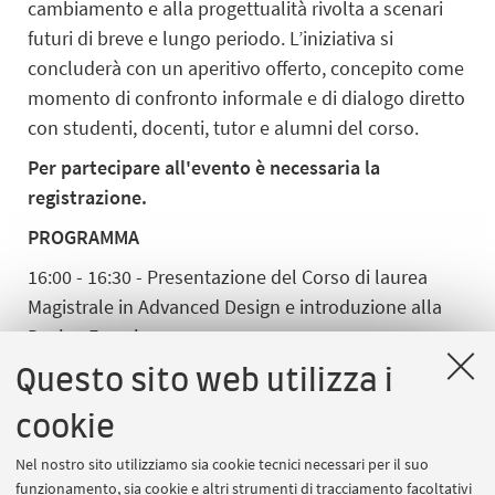
cambiamento e alla progettualità rivolta a scenari
futuri di breve e lungo periodo. L’iniziativa si
concluderà con un aperitivo offerto, concepito come
momento di confronto informale e di dialogo diretto
con studenti, docenti, tutor e alumni del corso.
Per partecipare all'evento è necessaria la
registrazione.
PROGRAMMA
16:00 - 16:30 - Presentazione del Corso di laurea
Magistrale in Advanced Design e introduzione alla
Design Experience
16:30 - 17:30 - Design Experience
Questo sito web utilizza i
18:00 - 18:30 - Anatomia dell’Advanced Designer: gli
cookie
alumni si raccontano
Nel nostro sito utilizziamo sia cookie tecnici necessari per il suo
18:30 - 19:30 - Aperitivo offerto e Student Cafè
funzionamento, sia cookie e altri strumenti di tracciamento facoltativi