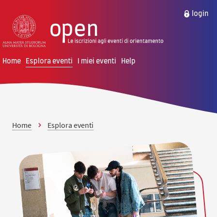
vai al contenuto della pagina
vai al menu di navigazione
login
Home
Esplora eventi
I miei eventi
Help
Home
Esplora eventi