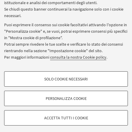
istituzionale e analisi dei comportamenti degli utenti.
Se chiudi questo banner continuerai la navigazione solo con i cookie
NEL FRATTEMPO, SCOPRI DI PIU' SUI SITI WEB DEI
necessari.
CORSI PRESENTATI
Puoi esprimere il consenso sui cookie facoltativi attivando l'opzione in
Management and economics
"Personalizza cookie" e, se vuoi, potrai esprimere consensi più specifici
in "Mostra cookie di profilazione".
Economia e commercio
Potrai sempre rivedere le tue scelte e verificare lo stato dei consensi
rientrando nella sezione "Impostazione cookie" del sito.
Per maggiori informazioni
consulta la nostra Cookie policy
.
CONTATTI
clara.pulvirenti@unibo.it
COOKIE DI PROFILAZIONE - FACOLTATIVI
SOLO COOKIE NECESSARI
mara.donati@unibo.it
Si tratta di cookie utilizzati per analizzare le caratteristiche della navigazione
degli utenti, creare profili in base al loro comportamento sul sito, per analisi
di marketing.
PERSONALIZZA COOKIE
Mostra cookie di profilazione
© 2026 - ALMA MATER STUDIORUM - Università di Bologna -
Google/Youtube Video
Via Zamboni, 33 - 40126 Bologna - Partita IVA: 01131710376
COOKIE TECNICI - NECESSARI
ACCETTA TUTTI I COOKIE
Facebook
Privacy
|
Note legali
|
Impostazioni Cookie
Si tratta di cookie tecnici utilizzati, a titolo esemplificativo, per il corretto
Vimeo