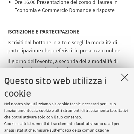
Ore 16.00 Presentazione del corso di laurea in
Economia e Commercio Domande e risposte
ISCRIZIONE E PARTECIPAZIONE
Iscriviti dal bottone in alto e scegli la modalità di
partecipazione che preferisci: in presenza o online.
Il giorno dell'evento, a seconda della modalità di
partecipazione che hai scelto
in presenza: recati nel luogo indicato 15 minuti
Questo sito web utilizza i
prima dell'orario di inizio
cookie
online su Microsoft Teams: per accedere alla
Nel nostro sito utilizziamo sia cookie tecnici necessari per il suo
stanza virtuale, vai alla sezione
I miei eventi
e
funzionamento, sia cookie e altri strumenti di tracciamento facoltativi
clicca sul bottone Partecipa che si attiverà poco
che potrai attivare solo con il tuo consenso.
prima dell’inizio.
Cookie e altri strumenti di tracciamento facoltativi sono usati per
analisi statistiche, misure sull'efficacia della comunicazione