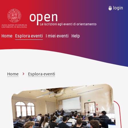
vai al contenuto della pagina
vai al menu di navigazione
login
Home
Esplora eventi
I miei eventi
Help
Home
Esplora eventi