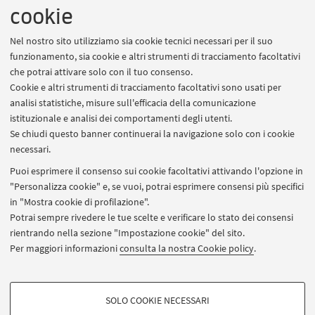
disposizione per un confronto diretto e per
cookie
rispondere alle tue domande.
Nel nostro sito utilizziamo sia cookie tecnici necessari per il suo
ISCRIZIONE E PARTECIPAZIONE
funzionamento, sia cookie e altri strumenti di tracciamento facoltativi
che potrai attivare solo con il tuo consenso.
Iscriviti dal bottone in alto. Il giorno
Cookie e altri strumenti di tracciamento facoltativi sono usati per
dell'evento, recati nel luogo indicato 15 minuti prima
analisi statistiche, misure sull'efficacia della comunicazione
dell'orario di inizio.
istituzionale e analisi dei comportamenti degli utenti.
Se chiudi questo banner continuerai la navigazione solo con i cookie
necessari.
NEL FRATTEMPO, SCOPRI DI PIU' SUL SITO WEB
Puoi esprimere il consenso sui cookie facoltativi attivando l'opzione in
DEL CORSO PRESENTATO
"Personalizza cookie" e, se vuoi, potrai esprimere consensi più specifici
in "Mostra cookie di profilazione".
Economics of tourism and cities
Potrai sempre rivedere le tue scelte e verificare lo stato dei consensi
rientrando nella sezione "Impostazione cookie" del sito.
Per maggiori informazioni
consulta la nostra Cookie policy
.
CONTATTI
COOKIE DI PROFILAZIONE - FACOLTATIVI
Valeria Macchini, Programme coordinator ETAC -
SOLO COOKIE NECESSARI
cdl.etac@unibo.it
Si tratta di cookie utilizzati per analizzare le caratteristiche della navigazione