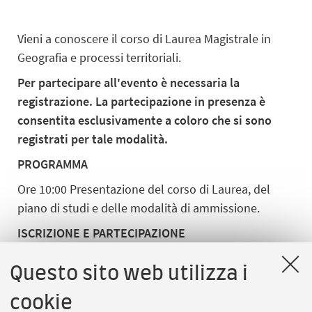
Vieni a conoscere il corso di Laurea Magistrale in
Geografia e processi territoriali.
Per partecipare all'evento è necessaria la
registrazione. La partecipazione in presenza è
consentita esclusivamente a coloro che si sono
registrati per tale modalità.
PROGRAMMA
Ore 10:00 Presentazione del corso di Laurea, del
piano di studi e delle modalità di ammissione.
ISCRIZIONE E PARTECIPAZIONE
Iscriviti dal bottone in alto e scegli la modalità di
Questo sito web utilizza i
partecipazione che preferisci: in presenza o online.
Il giorno dell'evento, a seconda della modalità di
cookie