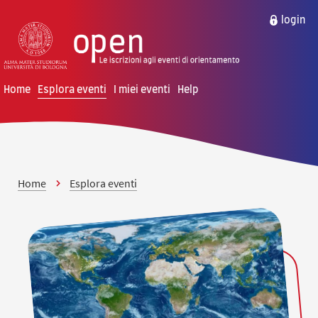
vai al contenuto della pagina
vai al menu di navigazione
login
Home
Esplora eventi
I miei eventi
Help
Home
Esplora eventi