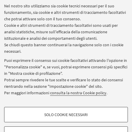
partecipazione che hai scelto
Nel nostro sito utilizziamo sia cookie tecnici necessari per il suo
funzionamento, sia cookie e altri strumenti di tracciamento facoltativi
in presenza: recati nel luogo indicato 15 minuti
che potrai attivare solo con il tuo consenso.
prima dell'orario di inizio
Cookie e altri strumenti di tracciamento facoltativi sono usati per
analisi statistiche, misure sull'efficacia della comunicazione
online su Microsoft Teams: per accedere alla
istituzionale e analisi dei comportamenti degli utenti.
stanza virtuale, vai alla sezione
I miei eventi
e
Se chiudi questo banner continuerai la navigazione solo con i cookie
clicca sul bottone Partecipa che si attiverà poco
necessari.
prima dell’inizio.
Puoi esprimere il consenso sui cookie facoltativi attivando l'opzione in
"Personalizza cookie" e, se vuoi, potrai esprimere consensi più specifici
in "Mostra cookie di profilazione".
NEL FRATTEMPO, SCOPRI DI PIU' SUL SITO WEB
Potrai sempre rivedere le tue scelte e verificare lo stato dei consensi
DEL CORSO PRESENTATO
rientrando nella sezione "Impostazione cookie" del sito.
Per maggiori informazioni
consulta la nostra Cookie policy
.
Geografia e processi territoriali
CONTATTI
COOKIE DI PROFILAZIONE - FACOLTATIVI
SOLO COOKIE NECESSARI
matteo.proto2@unibo.it
Si tratta di cookie utilizzati per analizzare le caratteristiche della navigazione
degli utenti, creare profili in base al loro comportamento sul sito, per analisi
di marketing.