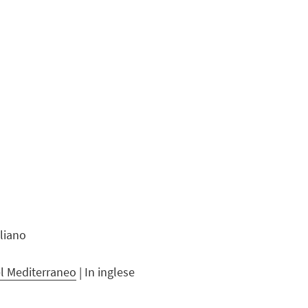
aliano
el Mediterraneo
| In inglese