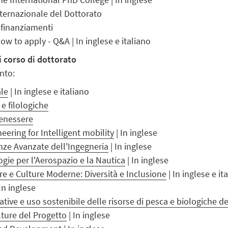
nternazionale del Dottorato
e finanziamenti
ow to apply - Q&A | In inglese e italiano
i corso di dottorato
nto:
ale
| In inglese e italiano
 e filologiche
Benessere
ering for Intelligent mobility
| In inglese
nze Avanzate dell'Ingegneria
| In inglese
gie per l'Aerospazio e la Nautica
| In inglese
re e Culture Moderne: Diversità e Inclusione
| In inglese e it
In inglese
tive e uso sostenibile delle risorse di pesca e biologiche d
lture del Progetto
| In inglese