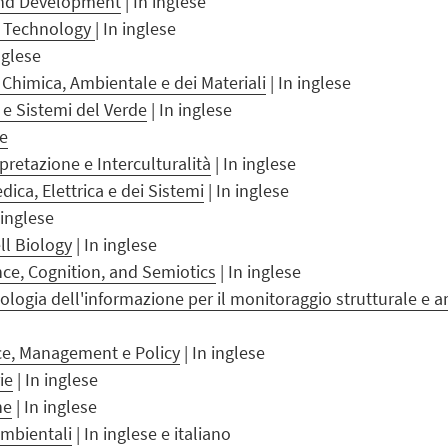
and Development
| In inglese
d Technology
| In inglese
nglese
, Chimica, Ambientale e dei Materiali
| In inglese
 e Sistemi del Verde
| In inglese
e
pretazione e Interculturalità
| In inglese
ica, Elettrica e dei Sistemi
| In inglese
 inglese
ll Biology
| In inglese
nce, Cognition, and Semiotics
| In inglese
ologia dell'informazione per il monitoraggio strutturale e a
ce, Management e Policy
| In inglese
ie
| In inglese
he
| In inglese
Ambientali
| In inglese e italiano