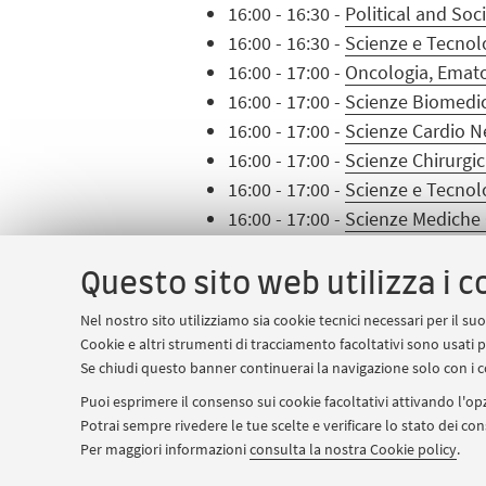
16:00 - 16:30 -
Political and Soc
16:00 - 16:30 -
Scienze e Tecnolo
16:00 - 17:00 -
Oncologia, Emato
16:00 - 17:00 -
Scienze Biomedi
16:00 - 17:00 -
Scienze Cardio N
16:00 - 17:00 -
Scienze Chirurgi
16:00 - 17:00 -
Scienze e Tecnolo
16:00 - 17:00 -
Scienze Mediche G
16:30 - 17:00 -
Data Science an
16:30 - 17:00 -
Sociologia e Rice
Questo sito web utilizza i c
Se non trovi il corso che ti intere
Nel nostro sito utilizziamo sia cookie tecnici necessari per il s
formativa
del nuovo anno accadem
Cookie e altri strumenti di tracciamento facoltativi sono usati p
Se chiudi questo banner continuerai la navigazione solo con i c
Contatti
Puoi esprimere il consenso sui cookie facoltativi attivando l'opz
Per informazioni e richiesta del gius
Potrai sempre rivedere le tue scelte e verificare lo stato dei c
Per maggiori informazioni
consulta la nostra Cookie policy
.