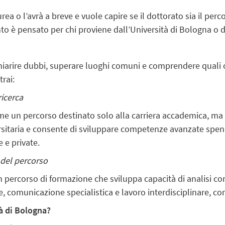
urea o l’avrà a breve e vuole capire se il dottorato sia il per
o è pensato per chi proviene dall’Università di Bologna o da
hiarire dubbi, superare luoghi comuni e comprendere quali 
rai:
ricerca
me un percorso destinato solo alla carriera accademica, ma q
rsitaria e consente di sviluppare competenze avanzate spendib
 e private.
 del percorso
 un percorso di formazione che sviluppa capacità di analisi
e, comunicazione specialistica e lavoro interdisciplinare, c
à di Bologna?