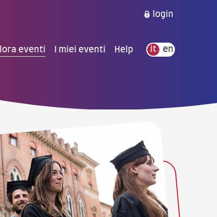
login
lora eventi
I miei eventi
Help
it
en