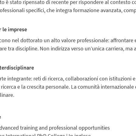
rato è stato ripensato di recente per rispondere al contest
professionali specifici, che integra formazione avanzata, comp
 le imprese
ono nel dottorato un alto valore professionale: affrontare e
gare tra discipline. Non indirizza verso un’unica carriera, ma
terdisciplinare
e integrante: reti di ricerca, collaborazioni con istituzioni 
 ricerca e la crescita personale. La comunità internazionale
linare.
e
advanced training and professional opportunities
the International PhD College | In inglese