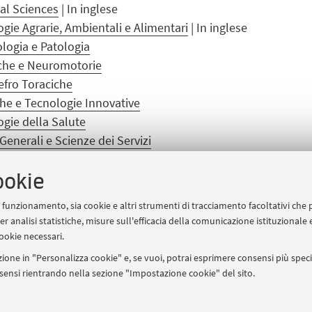
ial Sciences
| In inglese
gie Agrarie, Ambientali e Alimentari
| In inglese
logia e Patologia
che e Neuromotorie
efro Toraciche
che e Tecnologie Innovative
gie della Salute
enerali e Scienze dei Servizi
d Computation
| In inglese
rca Sociale
ookie
ssa oppure vuoi avere una panoramica completa dei corsi di A
uo funzionamento, sia cookie e altri strumenti di tracciamento facoltativi che 
ico.
er analisi statistiche, misure sull'efficacia della comunicazione istituzionale
ookie necessari.
ione in "Personalizza cookie" e, se vuoi, potrai esprimere consensi più specif
tificativo per il lavoro:
aform.udottricerca@unibo.it
onsensi rientrando nella sezione "Impostazione cookie" del sito.