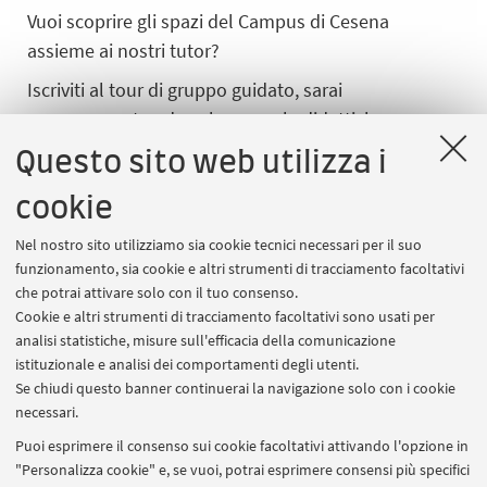
Vuoi scoprire gli spazi del Campus di Cesena
assieme ai nostri tutor?
Iscriviti al tour di gruppo guidato, sarai
accompagnato ad esplorare aule didattiche,
laboratori, biblioteca, palestra e a scoprire tutte le
Questo sito web utilizza i
opportunità e i Servizi che il Campus offre alle sue
studentesse e ai suoi studenti.
cookie
Ti aspettiamo martedì 7 luglio alle ore 10:00 davanti
Nel nostro sito utilizziamo sia cookie tecnici necessari per il suo
funzionamento, sia cookie e altri strumenti di tracciamento facoltativi
al bancone di ingresso del Campus di Cesena, in Via
che potrai attivare solo con il tuo consenso.
dell’Università 50 – Cesena.
Per partecipare
Cookie e altri strumenti di tracciamento facoltativi sono usati per
all'evento è necessaria la registrazione
analisi statistiche, misure sull'efficacia della comunicazione
istituzionale e analisi dei comportamenti degli utenti.
ISCRIZIONE E PARTECIPAZIONE
Se chiudi questo banner continuerai la navigazione solo con i cookie
Iscriviti dal bottone in alto. Il giorno dell'evento,
necessari.
recati nel luogo indicato 15 minuti prima dell'orario
Puoi esprimere il consenso sui cookie facoltativi attivando l'opzione in
di inizio.
"Personalizza cookie" e, se vuoi, potrai esprimere consensi più specifici