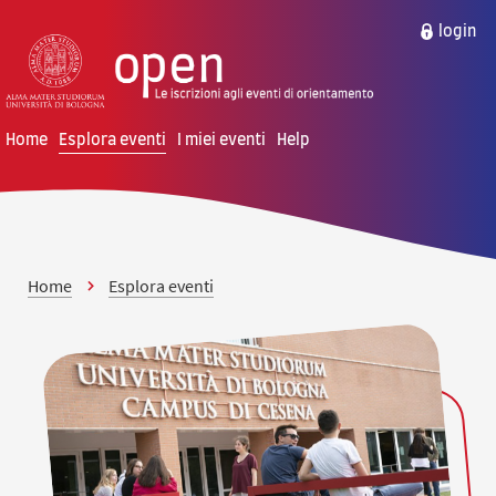
vai al contenuto della pagina
vai al menu di navigazione
login
Home
Esplora eventi
I miei eventi
Help
Home
Esplora eventi