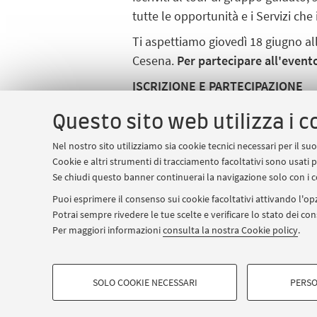
tutte le opportunità e i Servizi che
Ti aspettiamo giovedì 18 giugno all
Cesena.
Per partecipare all'evento
ISCRIZIONE E PARTECIPAZIONE
Iscriviti dal bottone in alto. Il gio
Questo sito web utilizza i c
NEL FRATTEMPO, SCOPRI DI PIU'
Nel nostro sito utilizziamo sia cookie tecnici necessari per il s
Campus di Cesena
Cookie e altri strumenti di tracciamento facoltativi sono usati p
Se chiudi questo banner continuerai la navigazione solo con i c
CONTATTI
Puoi esprimere il consenso sui cookie facoltativi attivando l'opz
campuscesena.orientamentourp@u
Potrai sempre rivedere le tue scelte e verificare lo stato dei c
Per maggiori informazioni
consulta la nostra Cookie policy
.
COOKIE DI PROFILAZIONE - FACOLTATIVI
© 2026 - ALMA MATER STUD
SOLO COOKIE NECESSARI
PERSO
Si tratta di cookie utilizzati per analizzare le caratteristiche della na
in base al loro comportamento sul sito, per analisi di marketing.