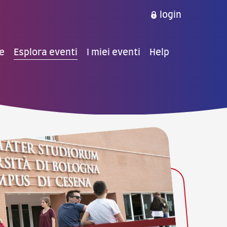
login
e
Esplora eventi
I miei eventi
Help