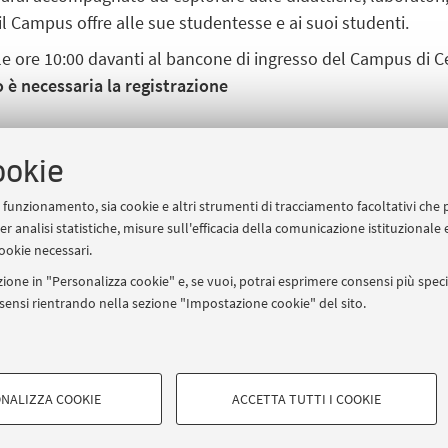
 il Campus offre alle sue studentesse e ai suoi studenti.
e ore 10:00 davanti al bancone di ingresso del Campus di Ces
 è necessaria la registrazione
rno dell'evento, recati nel luogo indicato 15 minuti prima dell'o
ookie
 SUL SITO WEB DEL CAMPUS DI CESENA
uo funzionamento, sia cookie e altri strumenti di tracciamento facoltativi che 
er analisi statistiche, misure sull'efficacia della comunicazione istituzionale
ookie necessari.
ione in "Personalizza cookie" e, se vuoi, potrai esprimere consensi più specif
nibo.it
onsensi rientrando nella sezione "Impostazione cookie" del sito.
COOKIE TECNICI - NECESSAR
IORUM - Università di Bologna - Via Zamboni, 33 - 40126 Bologna -
NALIZZA COOKIE
ACCETTA TUTTI I COOKIE
vigazione degli utenti, creare profili
Si tratta di cookie tecnici utilizzati, a
Privacy
|
Note legali
|
Impostazioni Cookie
le preferenze di navigazione, per il bi