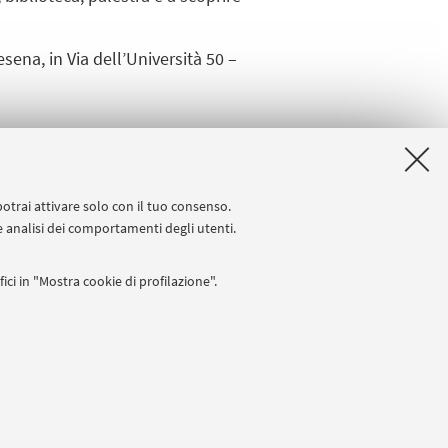
ena, in Via dell’Università 50 –
rario di inizio.
potrai attivare solo con il tuo consenso.
 e analisi dei comportamenti degli utenti.
ici in "Mostra cookie di profilazione".
I
 Partita IVA: 01131710376
 titolo esemplificativo, per il corretto funzionamento del sito, salvare
lanciamento del carico, ottimizzare le prestazioni del sito riducendo