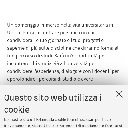
Un pomeriggio immerso nella vita universitaria in
Unibo. Potrai incontrare persone con cui
condividerai le tue giornate e i tuoi progetti e
saperne di più sulle discipline che daranno forma al
tuo percorso di studi. Sarà un’opportunità per
incontrare chi studia già all'università per
condividere l'esperienza, dialogare con i docenti per
approfondire i percorsi di studio e avere
informazioni su materie, opportunità e prospettive
future. Scopri cosa significa respirare l’aria
Questo sito web utilizza i
dell'università.
cookie
Programma
Nel nostro sito utilizziamo sia cookie tecnici necessari per il suo
15 - 15:15 Accoglienza
funzionamento, sia cookie e altri strumenti di tracciamento facoltativi