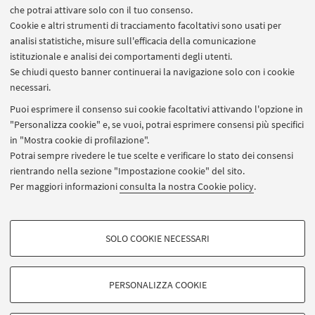
15:15 - 16
Cosa significa studiare al nostro
che potrai attivare solo con il tuo consenso.
Dipartimento?
Talk moderato dai Delegati
Cookie e altri strumenti di tracciamento facoltativi sono usati per
analisi statistiche, misure sull'efficacia della comunicazione
all’orientamento, con la partecipazione di tutor,
istituzionale e analisi dei comportamenti degli utenti.
studentesse, studenti, laureate e laureati nei
Se chiudi questo banner continuerai la navigazione solo con i cookie
corsi di laurea
necessari.
16 - 16:45 Speed date per conoscere i nostri corsi
Puoi esprimere il consenso sui cookie facoltativi attivando l'opzione in
di laurea
"Personalizza cookie" e, se vuoi, potrai esprimere consensi più specifici
16:45 - 17:45 Visita ai laboratori didattici e di
in "Mostra cookie di profilazione".
ricerca
Potrai sempre rivedere le tue scelte e verificare lo stato dei consensi
rientrando nella sezione "Impostazione cookie" del sito.
17:45 Saluti finali
Per maggiori informazioni
consulta la nostra Cookie policy
.
In attesa dell'evento
COOKIE DI PROFILAZIONE - FACOLTATIVI
Scopri i corsi dell'ambito
che si presenteranno e
SOLO COOKIE NECESSARI
visita il loro sito.
Si tratta di cookie utilizzati per analizzare le caratteristiche della navigazione
degli utenti, creare profili in base al loro comportamento sul sito, per analisi
di marketing.
PERSONALIZZA COOKIE
Mostra cookie di profilazione
© 2026 - ALMA MATER STUDIORUM - Università di Bologna -