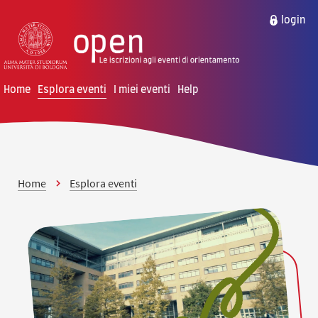
vai al contenuto della pagina
vai al menu di navigazione
login
Home
Esplora eventi
I miei eventi
Help
Home
Esplora eventi