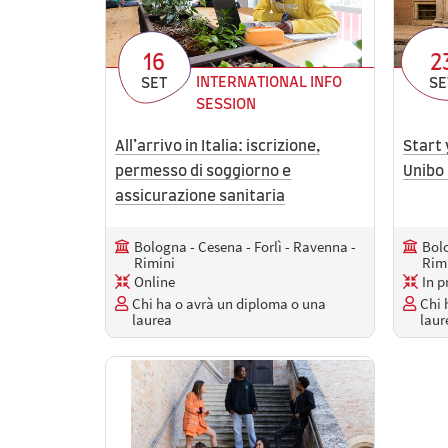
16
2
INTERNATIONAL INFO
SET
SE
SESSION
All’arrivo in Italia: iscrizione,
Start 
permesso di soggiorno e
Unibo
assicurazione sanitaria
Bologna - Cesena - Forlì - Ravenna -
Bolo
Rimini
Rim
Online
In p
Chi ha o avrà un diploma o una
Chi 
laurea
laur