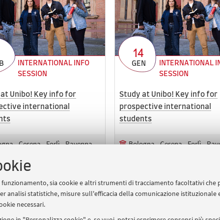
4
14
INTERNATIONAL INFO
INTERNATIONAL I
B
GEN
SESSION
SESSION
at Unibo! Key info for
Study at Unibo! Key info for
ctive international
prospective international
nts
students
gna - Cesena - Forlì - Ravenna -
Bologna - Cesena - Forlì - Rav
ini
Rimini
ine
Online
ookie
ha o avrà un diploma o una
Chi ha o avrà un diploma o un
ea
laurea
uo funzionamento, sia cookie e altri strumenti di tracciamento facoltativi che 
er analisi statistiche, misure sull'efficacia della comunicazione istituzionale
ookie necessari.
Sei nella pagina
1
2
3
Pagina precedente
ione in "Personalizza cookie" e, se vuoi, potrai esprimere consensi più specif