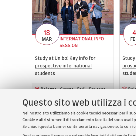
18
INTERNATIONAL INFO
MAR
FE
SESSION
Study at Unibo! Key info for
Study 
prospective international
prospe
students
stude
Bologna - Cesena - Forlì - Ravenna -
Bolo
Rimini
Rim
Online
Onl
Questo sito web utilizza i c
Chi ha o avrà un diploma o una
Chi 
laurea
laur
Nel nostro sito utilizziamo sia cookie tecnici necessari per il s
Cookie e altri strumenti di tracciamento facoltativi sono usati p
Se chiudi questo banner continuerai la navigazione solo con i c
Puoi esprimere il consenso sui cookie facoltativi attivando l'opz