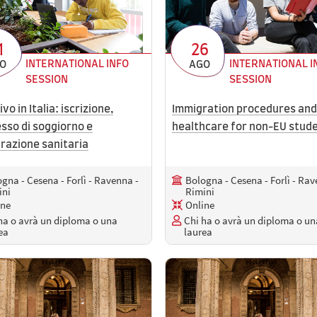
1
26
INTERNATIONAL INFO
INTERNATIONAL I
O
AGO
SESSION
SESSION
ivo in Italia: iscrizione,
Immigration procedures and
sso di soggiorno e
healthcare for non-EU stud
razione sanitaria
gna - Cesena - Forlì - Ravenna -
Bologna - Cesena - Forlì - Rav
ini
Rimini
ine
Online
ha o avrà un diploma o una
Chi ha o avrà un diploma o un
ea
laurea