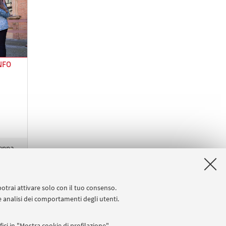
NFO
enna -
a
potrai attivare solo con il tuo consenso.
 e analisi dei comportamenti degli utenti.
ici in "Mostra cookie di profilazione".