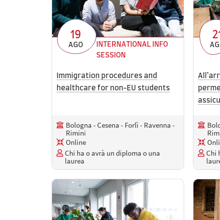
19
2
INTERNATIONAL INFO
AGO
AG
SESSION
Immigration procedures and
All’arr
healthcare for non-EU students
perme
assicu
Bologna - Cesena - Forlì - Ravenna -
Bolo
Rimini
Rim
Online
Onl
Chi ha o avrà un diploma o una
Chi 
laurea
laur