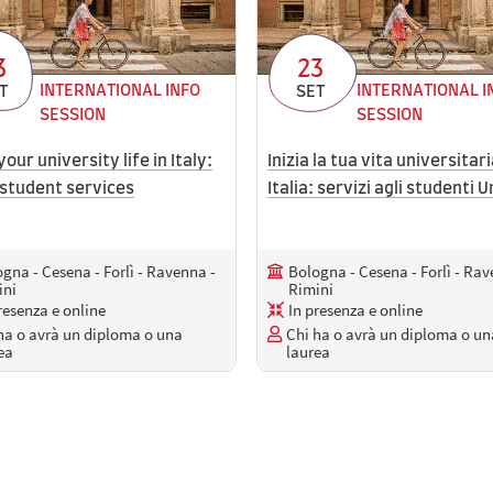
3
23
INTERNATIONAL INFO
INTERNATIONAL I
T
SET
SESSION
SESSION
your university life in Italy:
Inizia la tua vita universitari
 student services
Italia: servizi agli studenti 
gna - Cesena - Forlì - Ravenna -
Bologna - Cesena - Forlì - Rav
ini
Rimini
resenza e online
In presenza e online
ha o avrà un diploma o una
Chi ha o avrà un diploma o un
ea
laurea