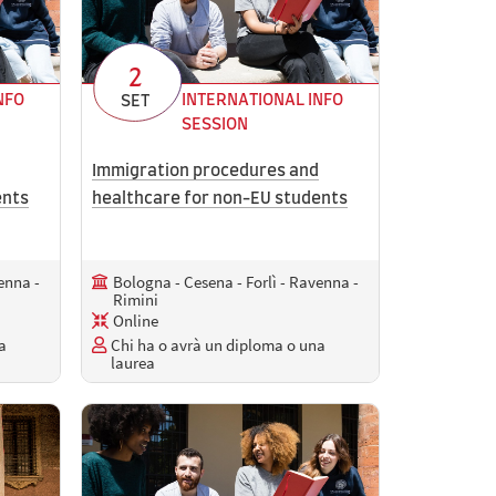
2
NFO
INTERNATIONAL INFO
SET
SESSION
Immigration procedures and
ents
healthcare for non-EU students
enna -
Bologna - Cesena - Forlì - Ravenna -
Rimini
Online
a
Chi ha o avrà un diploma o una
laurea