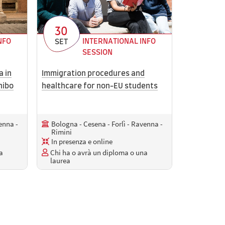
30
NFO
INTERNATIONAL INFO
SET
SESSION
a in
Immigration procedures and
Unibo
healthcare for non-EU students
enna -
Bologna - Cesena - Forlì - Ravenna -
Rimini
In presenza e online
a
Chi ha o avrà un diploma o una
laurea