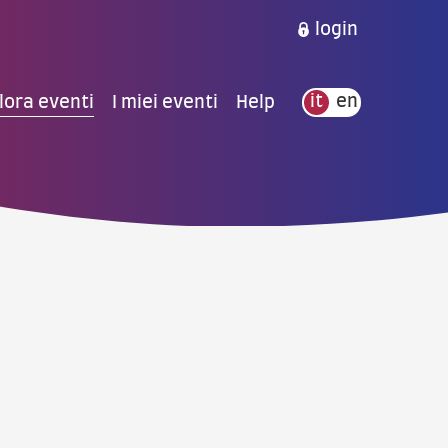
login
lora eventi
I miei eventi
Help
it
en